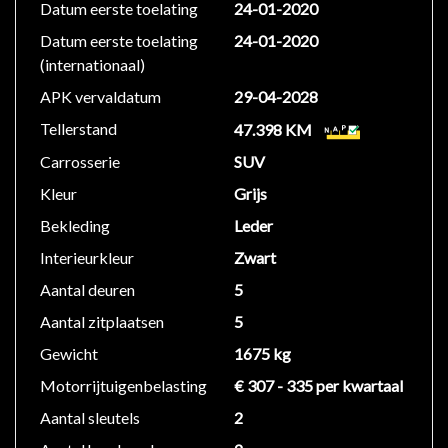
Datum eerste toelating
24-01-2020
Datum eerste toelating
24-01-2020
✅ Wettelijke garantie
(internationaal)
✅ Onderhoudsbeurt
✅ Geldige APK
APK vervaldatum
29-04-2028
Tellerstand
47.398 KM
Uitgebreide garantie is mogelijk. Vraag gerust naar de
Carrosserie
SUV
voorwaarden.
Kleur
Grijs
Wij zijn Dani Automotive uit Almere, een erkend
Bekleding
Leder
autobedrijf gespecialiseerd in jonge occasions,
Interieurkleur
Zwart
inkoop/verkoop en consignatieverkoop.
Aantal deuren
5
Inruil mogelijk!
Aantal zitplaatsen
5
Heeft u een auto om in te ruilen? Stuur eenvoudig uw
Gewicht
1675 kg
inruilverzoek via Marktplaats, WhatsApp of onze
Motorrijtuigenbelasting
€ 307 - 335 per kwartaal
website.
Aantal sleutels
2
Ook lease, financiering en aanvullende