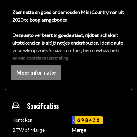
Zeer nette en goed onderhouden Mini Countryman uit
2020 te koop aangeboden.
Deze auto verkeert in goede staat, rijdt en schakelt
uitstekend en is altijd netjes onderhouden. Ideale auto
voor wie op zoek is naar comfort, betrouwbaarheid
en een sportieve uitstraling.
Meer informatie
Aanwezig:
✅ 2 sleutels
✅ Goed onderhouden
✅ Rijdt en schakelt perfect
Specificaties
Afleverpakketten
Inbegrepen afleverpakket: Basispakket
Kenteken
G984ZX
NL
Dit afleverpakket bevat: Geldige APK Wettelijke
BTW of Marge
Marge
garantie