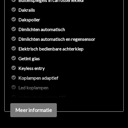
Buitenspiegels in carrosseriekleur
Dakrails
Dakspoiler
Dimlichten automatisch
Dimlichten automatisch en regensensor
Elektrisch bedienbare achterklep
Getint glas
Keyless entry
Koplampen adaptief
Led koplampen
Lichtmetalen velgen 18"
Panoramadak
Meer informatie
Parkeer assistent
Parkeersensor achter