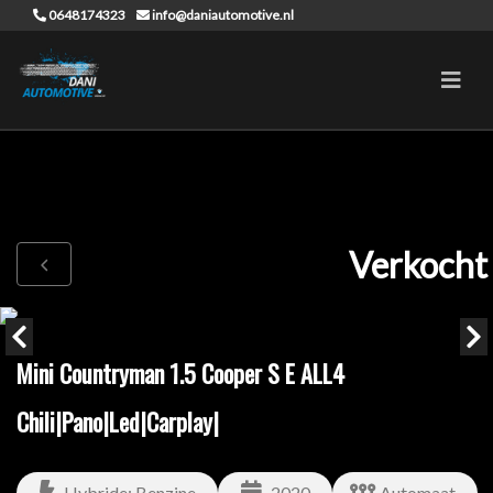
0648174323
info@daniautomotive.nl
Verkocht
Mini Countryman 1.5 Cooper S E ALL4
Chili|Pano|Led|Carplay|
Hybride: Benzine
2020
Automaat