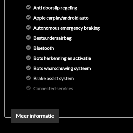
Anti doorslip regeling
Apple carplay/android auto
Autonomous emergency braking
Bestuurdersairbag
Bluetooth
Bots herkenning en activatie
Bots waarschuwing systeem
Brake assist system
Connected services
Dodehoek detectie
Draadloze telefoonlader
Meer informatie
Elektronisch sper differentieel
Elektronisch stabiliteits programma