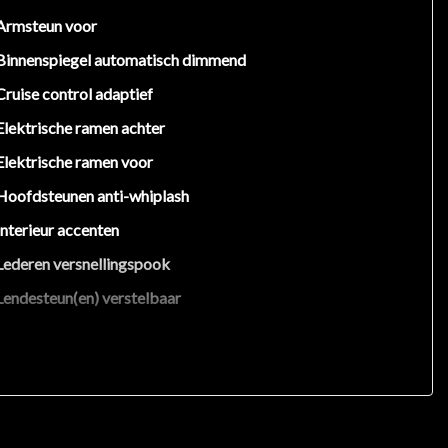
Armsteun voor
Binnenspiegel automatisch dimmend
Cruise control adaptief
Elektrische ramen achter
Elektrische ramen voor
Hoofdsteunen anti-whiplash
Interieur accenten
Lederen versnellingspook
Lendesteun(en) verstelbaar
Sportstoelen
Stuur leder
Stuur verstelbaar
Voorstoelen in hoogte verstelbaar