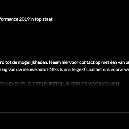
ormance 2019 in top staat
raard tot de mogelijkheden. Neem hiervoor contact op met één van o
ing van uw nieuwe auto? Niks is ons te gek! Laat het ons vooral w
, OM EVENTUELE TELEURSTELLINGEN TE VOORKOMEN!
daarbij minimaal 1 jaar APK.