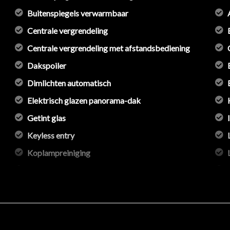
Buitenspiegels verwarmbaar
Centrale vergrendeling
Centrale vergrendeling met afstandsbediening
Dakspoiler
Dimlichten automatisch
Elektrisch glazen panorama-dak
Getint glas
Keyless entry
Koplampreiniging
Led achterlichten
Led dagrijverlichting
Led koplampen
Led koplampen adaptief