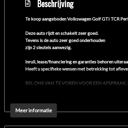
Beschrijving
Te koop aangeboden Volkswagen Golf GTI TCR Perf
Deze auto rijdt en schakelt zeer goed.
Tevens is de auto zeer goed onderhouden
zijn 2 sleutels aanwezig.
Inruil, lease/financiering en garanties behoren uite
Heeft u specifieke wensen met betrekking tot aflever
BEL ONS VAN TE VOREN VOOR EEN AFSPRAAK
Deze auto bieden wij aan voor een meeneemprijs met 
We rekenen geen afleverkosten.
Meer informatie
Aflever opties
Wilt u toch liever garantie