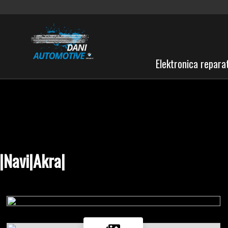
Elektronica repara
|Navi|Akra|