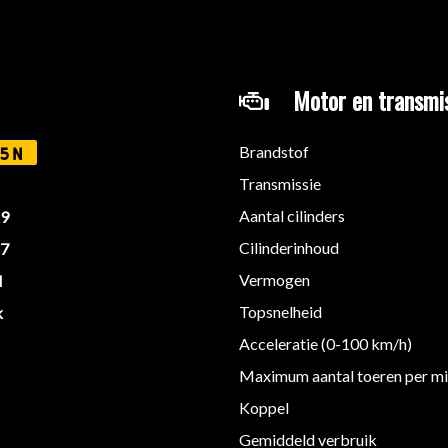
Motor en transmi
Brandstof
5N
ie in deze advertentie correct weer te geven. Er kunnen echter ge
Transmissie
 deze informatie maar controleer altijd zelf de zaken welke voor jou
Aantal cilinders
19
 aanvullende vragen.
Cilinderinhoud
27
Vermogen
M
Topsnelheid
k
Acceleratie (0-100 km/h)
Maximum aantal toeren per m
Koppel
Gemiddeld verbruik