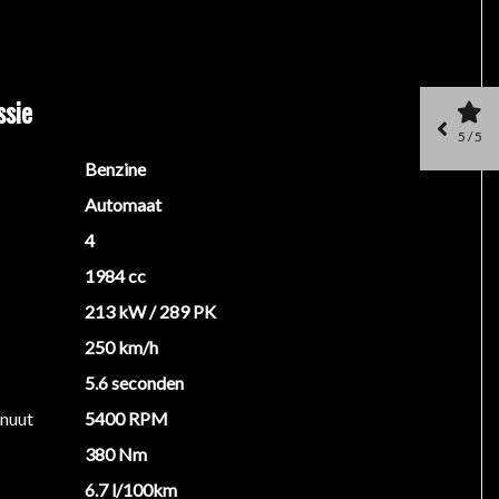
ssie
5 / 5
Benzine
en rechten worden ontleend aan de verstrekte
Automaat
 belangrijk zijn en je beslissing zouden kunnen
4
1984 cc
213 kW / 289 PK
250 km/h
5.6 seconden
inuut
5400 RPM
380 Nm
6.7 l/100km