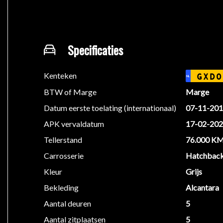
Onderhoudsbeurt
Reiniging
polijsten
Specificaties
Afleverpakket Vanaf € 595,-
Kenteken
GXD0
NL
We hebben ons uiterste best gedaan om alle informat
BTW of Marge
Marge
informatie in de advertentie. Vertrouw niet alleen op
Datum eerste toelating (internationaal)
07-11-20
beïnvloeden. Neem contact op met de verkoper voor
APK vervaldatum
17-02-20
Tellerstand
76.000 K
Carrosserie
Hatchbac
Kleur
Grijs
Bekleding
Alcantara
Aantal deuren
5
Aantal zitplaatsen
5