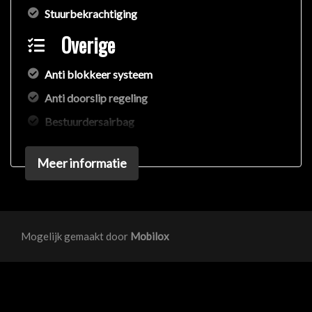
Stuurbekrachtiging
Overige
Anti blokkeer systeem
Anti doorslip regeling
Bestuurdersairbag
Bluetooth
Meer informatie
Brake assist system
Connected services
Elektronisch stabiliteits programma
Mogelijk gemaakt door
Mobilox
Exterieur
Buitenspiegels elektrisch verstel- en verwarmbaar
Centrale vergrendeling met afstandsbediening