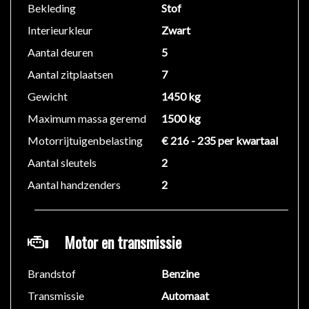
• polijsten
Bekleding
Stof
• Afleverpakket Vanaf € 995-
Interieurkleur
Zwart
Aantal deuren
5
We hebben ons uiterste best gedaan om alle
informatie in deze advertentie correct weer te geven.
Aantal zitplaatsen
7
Er kunnen echter geen rechten worden ontleend aan
Gewicht
1450 kg
de verstrekte informatie in de advertentie. Vertrouw
Maximum massa geremd
1500 kg
niet alleen op deze informatie maar controleer altijd
zelf de zaken welke voor jou belangrijk zijn en je
Motorrijtuigenbelasting
€ 216 - 235 per kwartaal
beslissing zouden kunnen beïnvloeden. Neem contact
Aantal sleutels
2
op met de verkoper voor aanvullende vragen.
Aantal handzenders
2
Motor en transmissie
Brandstof
Benzine
Transmissie
Automaat