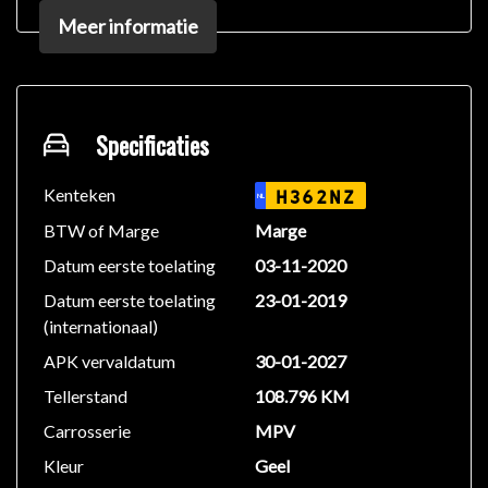
contact op met één van onze adviseurs.
Meer informatie
Heeft u specifieke wensen met betrekking tot
aflevering van uw nieuwe auto? Niks is ons te gek!
Laat het ons vooral weten.
BEL ONS VAN TE VOREN VOOR EEN AFSPRAAK,
Specificaties
OM EVENTUELE TELEURSTELLINGEN TE
VOORKOMEN!
Kenteken
H362NZ
NL
BTW of Marge
Marge
Deze auto bieden wij aan voor een meeneemprijs met
Datum eerste toelating
03-11-2020
daarbij minimaal 1 jaar APK.
Datum eerste toelating
23-01-2019
We rekenen geen afleverkosten.
(internationaal)
Aflever opties
APK vervaldatum
30-01-2027
Tellerstand
108.796 KM
• Wilt u toch liever garantie
Carrosserie
MPV
• Onderhoudsbeurt
• Reiniging
Kleur
Geel