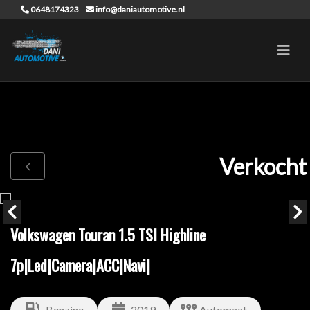
0648174323
info@daniautomotive.nl
Verkocht
Volkswagen Touran 1.5 TSI Highline
7p|Led|Camera|ACC|Navi|
Benzine
2019
Automaat