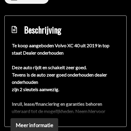
Beschrijving
Te koop aangeboden Volvo XC 40 uit 2019 in top
staat Dealer onderhouden
Deze auto rijdt en schakelt zeer goed.
Tevens is de auto zeer goed onderhouden dealer
onderhouden
zijn 2 sleutels aanwezig.
Inruil, lease/financiering en garanties behoren
uiteraard tot de mogelijkheden. Neem hiervoor
contact op met één van onze adviseurs.
Meer informatie
Heeft u specifieke wensen met betrekking tot