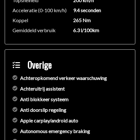
Topsnelheid
200 km/h
Acceleratie (0-100 km/h)
9.4 seconden
Koppel
265 Nm
Gemiddeld verbruik
6.3 l/100km
Overige
Achteropkomend verkeer waarschuwing
Achteruitrij assistent
Anti blokkeer systeem
Anti doorslip regeling
Apple carplay/android auto
Autonomous emergency braking