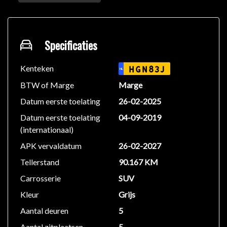
aflevering van uw nieuwe auto? Niks is ons te gek!
Laat het ons vooral weten.
BEL ONS VAN TE VOREN VOOR EEN AFSPRAAK,
Specificaties
OM EVENTUELE TELEURSTELLINGEN TE
VOORKOMEN!
Kenteken
HGN83J
NL
BTW of Marge
Marge
Deze auto bieden wij aan voor een meeneemprijs met
Datum eerste toelating
26-02-2025
daarbij minimaal 1 jaar APK.
Datum eerste toelating
04-09-2019
We rekenen geen afleverkosten.
(internationaal)
Aflever opties
APK vervaldatum
26-02-2027
Tellerstand
90.167 KM
• Wilt u toch liever garantie
Carrosserie
SUV
• Onderhoudsbeurt
• Reiniging
Kleur
Grijs
• polijsten
Aantal deuren
5
• Afleverpakket Vanaf € 995-
Aantal zitplaatsen
5