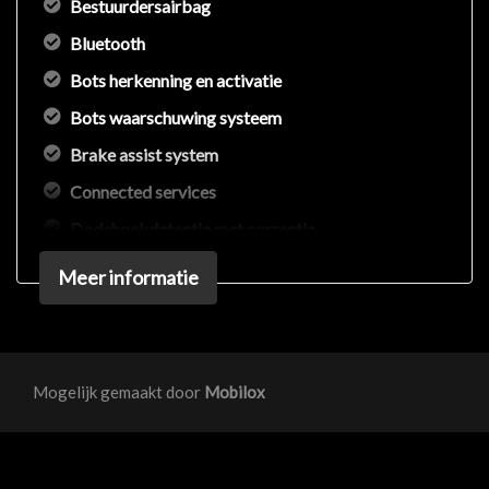
Bestuurdersairbag
Bluetooth
Bots herkenning en activatie
Bots waarschuwing systeem
Brake assist system
Connected services
Dodehoekdetectie met correctie
Draadloze telefoonlader
Meer informatie
Elektrisch bedienbare achterklep met
sensorsturing
Elektronisch stabiliteits programma
Mogelijk gemaakt door
Mobilox
Elektronische remkrachtverdeling
Euro 6d
Hoofd airbag(s) achter