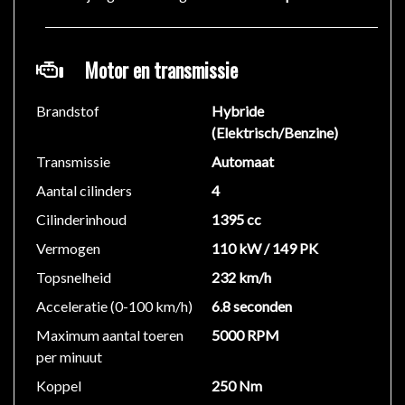
informatie in deze advertentie correct weer te geven.
Er kunnen echter geen rechten worden ontleend aan
Motor en transmissie
de verstrekte informatie in de advertentie. Vertrouw
niet alleen op deze informatie maar controleer altijd
zelf de zaken welke voor jou belangrijk zijn en je
Brandstof
Hybride
beslissing zouden kunnen beïnvloeden. Neem contact
(Elektrisch/Benzine)
op met de verkoper voor aanvullende vragen.
Transmissie
Automaat
Aantal cilinders
4
Cilinderinhoud
1395 cc
Vermogen
110 kW / 149 PK
Topsnelheid
232 km/h
Acceleratie (0-100 km/h)
6.8 seconden
Maximum aantal toeren
5000 RPM
per minuut
Koppel
250 Nm