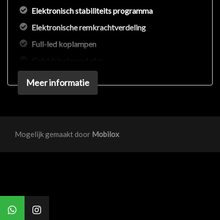
Elektronisch stabiliteits programma
Elektronische remkrachtverdeling
Full-led koplampen
Geluidsisolerend glas
Hemelbekleding donker
Meer informatie
Hoofd airbag(s) achter
Hoofd airbag(s) voor
Kleur parelmoer
Mogelijk gemaakt door
Mobilox
Lichtmetalen velgen 10-spaaks 16"
Lichtmetalen velgen meer-spaaks 16"
Matrix led koplampen
Oplaadmogelijkheid
Passagiersairbag