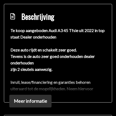
Beschrijving
Te koop aangeboden Audi A3 45 Tfsie uit 2022 in top
staat Dealer onderhouden
Deze auto rijdt en schakelt zeer goed.
Tevens is de auto zeer goed onderhouden dealer
onderhouden
zijn 2 sleutels aanwezig.
Inruil, lease/financiering en garanties behoren
uiteraard tot de mogelijkheden. Neem hiervoor
contact op met één van onze adviseurs.
Meer informatie
Heeft u specifieke wensen met betrekking tot
aflevering van uw nieuwe auto? Niks is ons te gek!
Laat het ons vooral weten.