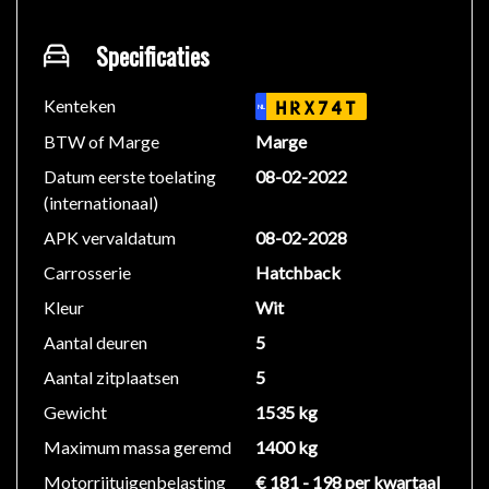
BEL ONS VAN TE VOREN VOOR EEN AFSPRAAK,
Specificaties
OM EVENTUELE TELEURSTELLINGEN TE
VOORKOMEN!
Kenteken
HRX74T
NL
BTW of Marge
Marge
Deze auto bieden wij aan voor een meeneemprijs met
Datum eerste toelating
08-02-2022
daarbij minimaal 1 jaar APK.
(internationaal)
We rekenen geen afleverkosten.
APK vervaldatum
08-02-2028
Aflever opties
Carrosserie
Hatchback
Kleur
Wit
• Wilt u toch liever garantie
Aantal deuren
5
• Onderhoudsbeurt
• Reiniging
Aantal zitplaatsen
5
• polijsten
Gewicht
1535 kg
• Afleverpakket Vanaf € 995-
Maximum massa geremd
1400 kg
Motorrijtuigenbelasting
€ 181 - 198 per kwartaal
We hebben ons uiterste best gedaan om alle