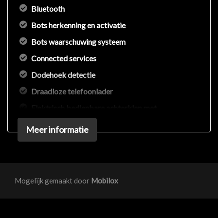
Bluetooth
Bots herkenning en activatie
Bots waarschuwing systeem
Connected services
Dodehoek detectie
Draadloze telefoonlader
Elektrisch bedienbare achterklep met
sensorsturing
Meer informatie
Elektronisch sper differentieel
Elektronisch stabiliteits programma
Full-led koplampen
Mogelijk gemaakt door
Mobilox
Hoofd airbag(s) achter
Hoofd airbag(s) voor