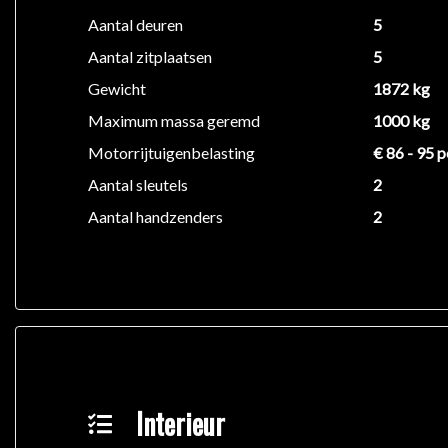
Aantal deuren
5
Aantal zitplaatsen
5
Gewicht
1872 kg
Maximum massa geremd
1000 kg
Motorrijtuigenbelasting
€ 86 - 95 p
Aantal sleutels
2
Aantal handzenders
2
Interieur