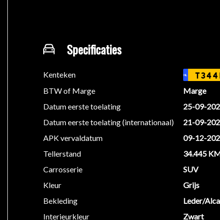
Inruil, lease/financiering en garanties behoren uite
Heeft u specifieke wensen met betrekking tot aflever
Specificaties
BEL ONS VAN TE VOREN VOOR EEN AFSPRAAK
Kenteken
T344
NL
We hebben ons uiterste best gedaan om alle informat
BTW of Marge
Marge
informatie in de advertentie. Vertrouw niet alleen op
Datum eerste toelating
25-09-20
beïnvloeden. Neem contact op met de verkoper voor
Datum eerste toelating (internationaal)
21-09-20
APK vervaldatum
09-12-20
Tellerstand
34.445 K
Carrosserie
SUV
Kleur
Grijs
Bekleding
Leder/Alca
Interieurkleur
Zwart