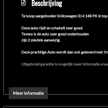
Beschrijving
Te koop aangeboden Volkswagen iD.4 148 PK in top 
Deze auto rijdt en schakelt zeer goed.
Tevens is de auto zeer goed onderhouden
zijn 2 sleutels aanwezig.
Deze prachtige Auto wordt dan ook geleverd met 3 
Uitgebreid garantie is mogelijk meer informatie vr
Dani Automotive in Almere is als erkend autobedrijf
Heeft u een inruilauto?
Meer informatie
Alle inruil is mogelijk!
Stuur uw inruilverzoek via marktplaats WhatsApp we
Bel voor meer informatie, een proefrit of een afspra