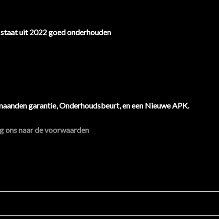
staat uit 2022 goed onderhouden
maanden garantie, Onderhoudsbeurt, en een Nieuwe APK.
aag ons naar de voorwaarden
 gespecialiseerd in inkoop en verkoop van (jonge) tweedehands aut
bsite,
ak