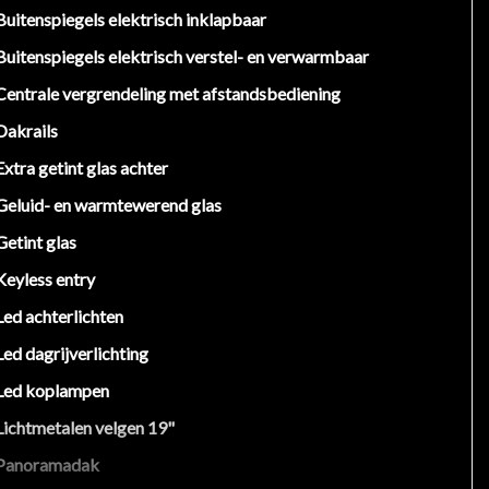
Buitenspiegels elektrisch inklapbaar
Buitenspiegels elektrisch verstel- en verwarmbaar
Centrale vergrendeling met afstandsbediening
Dakrails
Extra getint glas achter
Geluid- en warmtewerend glas
Getint glas
Keyless entry
Led achterlichten
Led dagrijverlichting
Led koplampen
Lichtmetalen velgen 19"
Panoramadak