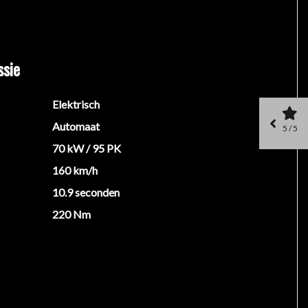
nze adviseurs.
eten.
ssie
Elektrisch
en rechten worden ontleend aan de verstrekte
Automaat
5 / 5
 belangrijk zijn en je beslissing zouden kunnen
70 kW / 95 PK
160 km/h
10.9 seconden
220 Nm