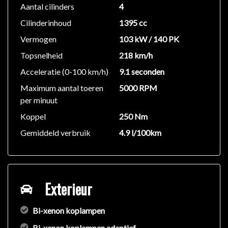
Aantal cilinders
4
Cilinderinhoud
1395 cc
Vermogen
103 kW / 140 PK
Topsnelheid
218 km/h
Acceleratie (0-100 km/h)
9.1 seconden
Maximum aantal toeren
5000 RPM
per minuut
Koppel
250 Nm
Gemiddeld verbruik
4.9 l/100km
Exterieur
Bi-xenon koplampen
Bi-xenon koplampen adaptief