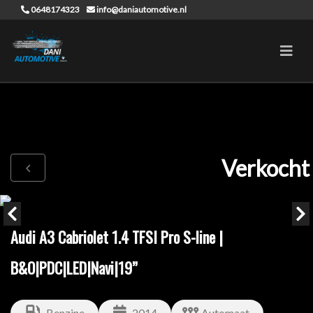
0648174323
info@daniautomotive.nl
Verkocht
Audi A3 Cabriolet 1.4 TFSI Pro S-line |
B&O|PDC|LED|Navi|19”
Benzine
2014
Automaat