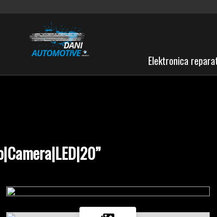
Elektronica repara
no|Camera|LED|20”