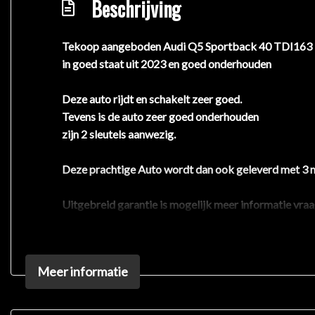
Beschrijving
Tekoop aangeboden Audi Q5 Sportback 40 TDI163
in goed staat uit 2023 en goed onderhouden
Deze auto rijdt en schakelt zeer goed.
Tevens is de auto zeer goed onderhouden
zijn 2 sleutels aanwezig.
Deze prachtige Auto wordt dan ook geleverd met 3 
Uitgebreid garantie is mogelijk meer informatie vr
Dani Automotive in Almere is als erkend autobedrijf
Meer informatie
Heeft u een inruilauto?
Alle inruil is mogelijk!
Stuur uw inruilverzoek via marktplaats WhatsApp we