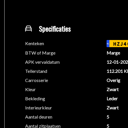
Bel voor meer informatie, een proefrit of een afspra
Inruil, lease/financiering en garanties behoren uite
Specificaties
Heeft u specifieke wensen met betrekking tot aflever
BEL ONS VAN TE VOREN VOOR EEN AFSPRAAK
Kenteken
HZJ4
NL
BTW of Marge
Marge
APK vervaldatum
12-01-20
We hebben ons uiterste best gedaan om alle informat
informatie in de advertentie. Vertrouw niet alleen op
Tellerstand
112.201 
beïnvloeden. Neem contact op met de verkoper voor
Carrosserie
Overig
Kleur
Zwart
Bekleding
Leder
Interieurkleur
Zwart
Aantal deuren
5
Aantal zitplaatsen
5