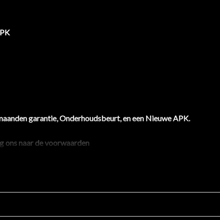
 PK
maanden garantie, Onderhoudsbeurt, en een Nieuwe APK.
aag ons naar de voorwaarden
 gespecialiseerd in inkoop en verkoop van (jonge) tweedehands aut
bsite,