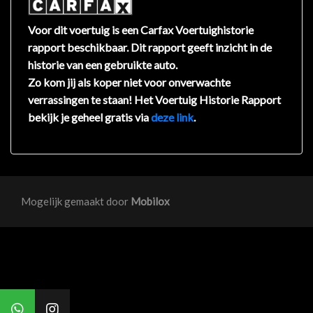
Elektronisch stabiliteits programma
Full-led koplampen
Voor dit voertuig is een Carfax Voertuighistorie
rapport beschikbaar. Dit rapport geeft inzicht in de
Hemelbekleding donker
historie van een gebruikte auto.
Hoofd airbag(s) achter
Zo kom jij als koper niet voor onverwachte
Hoofd airbag(s) voor
verrassingen te staan! Het Voertuig Historie Rapport
bekijk je geheel gratis via
deze link
.
Keyless entry/start
Keyless start
Kruisend verkeer detectie
Matrix led koplampen
Mogelijk gemaakt door
Mobilox
Multimedia scherm standaard
Passagiersairbag
Rijstrooksensor met correctie
Schakelpaddles
Sfeerverlichting