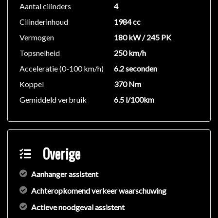
Aantal cilinders
4
We hebben ons uiterste best gedaan om alle
Cilinderinhoud
1984 cc
informatie in deze advertentie correct weer te geven.
Vermogen
180 kW / 245 PK
Er kunnen echter geen rechten worden ontleend aan
de verstrekte informatie in de advertentie. Vertrouw
Topsnelheid
250 km/h
niet alleen op deze informatie maar controleer altijd
Acceleratie (0-100 km/h)
6.2 seconden
zelf de zaken welke voor jou belangrijk zijn en je
Koppel
370 Nm
beslissing zouden kunnen beïnvloeden. Neem contact
Gemiddeld verbruik
6.5 l/100km
op met de verkoper voor aanvullende vragen.
Overige
Aanhanger assistent
Achteropkomend verkeer waarschuwing
Actieve noodgeval assistent