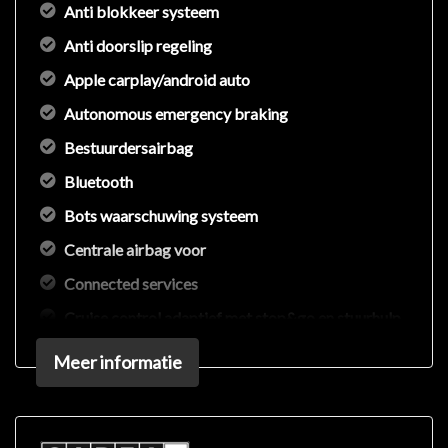
Anti blokkeer systeem
Anti doorslip regeling
Apple carplay/android auto
Autonomous emergency braking
Bestuurdersairbag
Bluetooth
Bots waarschuwing systeem
Centrale airbag voor
Connected services
Cruise control adaptief met stop&go en stuurhulp
Dodehoek detectie
Meer informatie
Dodehoekdetectie met correctie
Draadloze telefoonlader