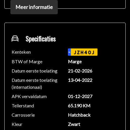
Meer informatie
Aanwezig:
✅ 2 sleutels
✅ Goed onderhouden
✅ Rijdt en schakelt perfect
Specificaties
Afleverpakketten
Inbegrepen afleverpakket: Basispakket
Kenteken
JZH40J
NL
Dit afleverpakket bevat: Geldige APK Wettelijke
BTW of Marge
Marge
garantie
Datum eerste toelating
21-02-2026
Datum eerste toelating
13-04-2022
✅ Wettelijke garantie
(internationaal)
✅ Onderhoudsbeurt
✅ Geldige APK
APK vervaldatum
01-12-2027
Tellerstand
65.190 KM
Uitgebreide garantie is mogelijk. Vraag gerust naar de
Carrosserie
Hatchback
voorwaarden.
Kleur
Zwart