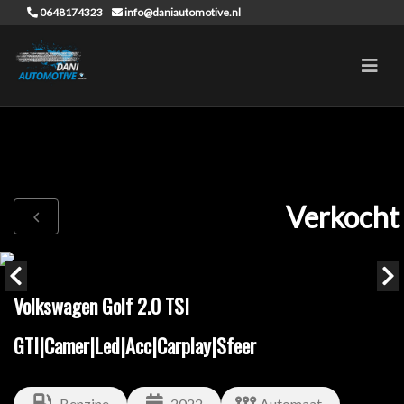
0648174323
info@daniautomotive.nl
Verkocht
Volkswagen Golf 2.0 TSI
GTI|Camer|Led|Acc|Carplay|Sfeer
Benzine
2022
Automaat